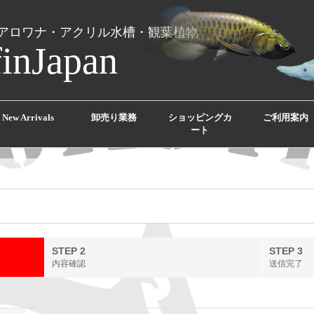
アロワナ・アクリル水槽・観葉植物
finJapan
New Arrivals
卸売り業務
ショッピングカ
ご利用案内
ート
STEP 2
STEP 3
内容確認
送信完了