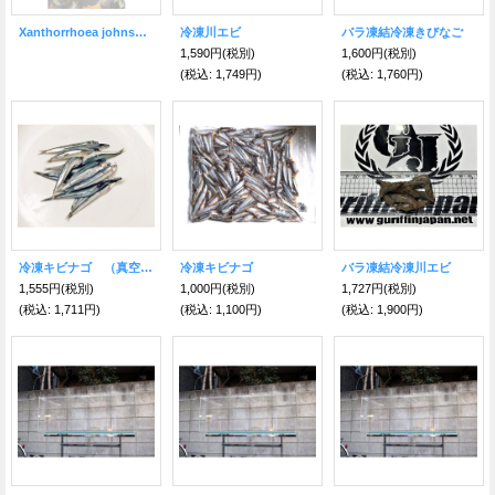
Xanthorrhoea johnsonii 6heads
冷凍川エビ
バラ凍結冷凍きびなご
1,590円
(税別)
1,600円
(税別)
(税込
:
1,749円)
(税込
:
1,760円)
冷凍キビナゴ （真空ビニールパック）
冷凍キビナゴ
バラ凍結冷凍川エビ
1,555円
(税別)
1,000円
(税別)
1,727円
(税別)
(税込
:
1,711円)
(税込
:
1,100円)
(税込
:
1,900円)