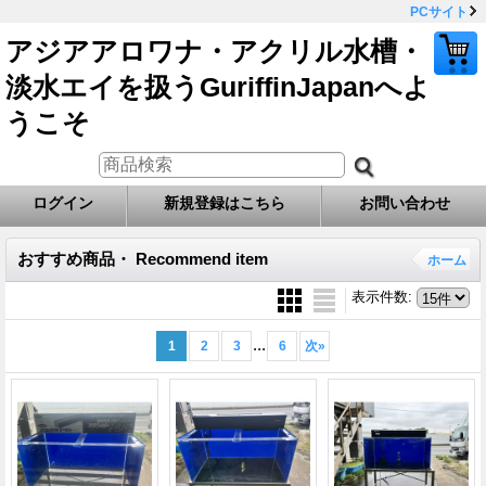
PCサイト
アジアアロワナ・アクリル水槽・
淡水エイを扱うGuriffinJapanへよ
うこそ
ログイン
新規登録はこちら
お問い合わせ
おすすめ商品・ Recommend item
ホーム
表示件数
:
...
1
2
3
6
次
»