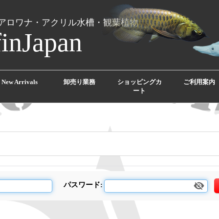
アロワナ・アクリル水槽・観葉植物
finJapan
New Arrivals
卸売り業務
ショッピングカ
ご利用案内
ート
パスワード
: