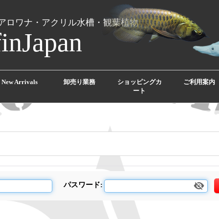
アロワナ・アクリル水槽・観葉植物
finJapan
New Arrivals
卸売り業務
ショッピングカ
ご利用案内
ート
パスワード
: