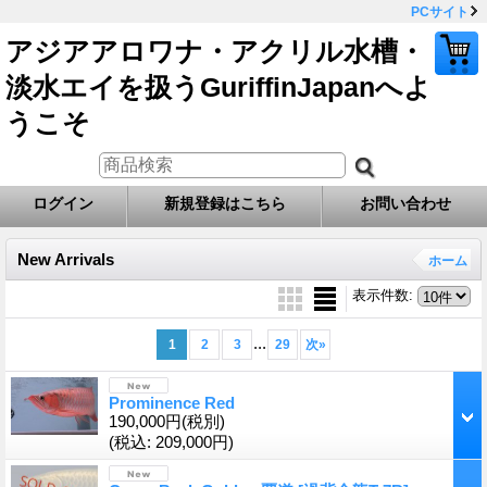
PCサイト
アジアアロワナ・アクリル水槽・
淡水エイを扱うGuriffinJapanへよ
うこそ
ログイン
新規登録はこちら
お問い合わせ
New Arrivals
ホーム
表示件数
:
...
1
2
3
29
次
»
Prominence Red
190,000円
(税別)
(税込
:
209,000円)