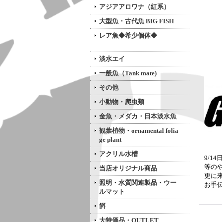
アジアアロワナ（紅系）
大型魚・古代魚 BIG FISH
レア魚◆希少個体◆
淡水エイ
一般魚（Tank mate)
その他
小動物・爬虫類
金魚・メダカ・日本淡水魚
観葉植物・ornamental folia
ge plant
アクリル水槽
9/1
等の
当店オリジナル商品
更に
照明・水質関連製品・ウー
お手
ルマット
餌
大特価品・OUTLET