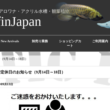
アロワナ・アクリル水槽・観葉植物
finJapan
New Arrivals
卸売り業務
ショッピングカ
ご利用案内
ート
9月14日～18日）
定休日のお知らせ（9月14日～18日）
09
13
年
月
日