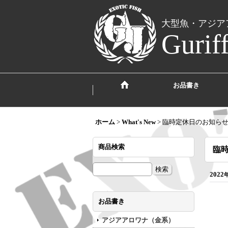
大型魚・アジア
Gurif
お品書き
ホーム
>
What's New
>
臨時定休日のお知らせ（
商品検索
臨時
2022
お品書き
アジアアロワナ（金系）