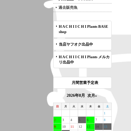
過去販売魚
H A C H I I C H I Plants BASE
shop
当店ヤフオク出品中
H A C H I I C H I Plants メルカ
リ出品中
月間営業予定表
2026年8月
次月»
日
月
火
水
木
金
土
1
2
3
4
5
6
7
8
9
10
11
12
13
14
15