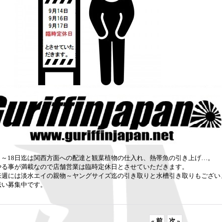
4日～18日迄は関西方面への配達と観葉植物の仕入れ、熱帯魚の引き上げ…。
やる事が満載なので店舗営業は臨時定休日とさせていただきます。
来週には淡水エイの親物～ヤングサイズ迄の引き取りと水槽引き取りもござい
伝い募集中です。
«
前
次
»