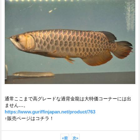
通常ここまで高グレードな過背金龍は大特価コーナーには出
ません…。
https://www.guriffinjapan.net/product/763
↑販売ページはコチラ！
«
前
次
»