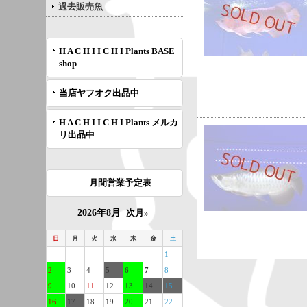
過去販売魚
H A C H I I C H I Plants BASE
shop
当店ヤフオク出品中
H A C H I I C H I Plants メルカ
リ出品中
月間営業予定表
2026年8月
次月»
日
月
火
水
木
金
土
1
2
3
4
5
6
7
8
9
10
11
12
13
14
15
16
17
18
19
20
21
22