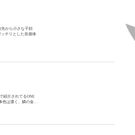
った口先から小さな子顔
ガッチリとした良個体
6で紹介されてるONE
も体色は濃く、鱗の金…