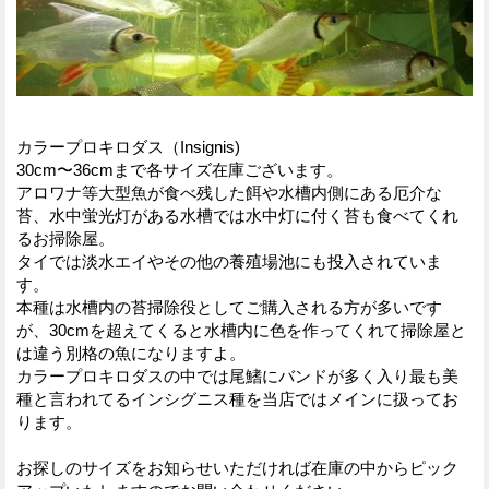
カラープロキロダス（Insignis)
30cm〜36cmまで各サイズ在庫ございます。
アロワナ等大型魚が食べ残した餌や水槽内側にある厄介な
苔、水中蛍光灯がある水槽では水中灯に付く苔も食べてくれ
るお掃除屋。
タイでは淡水エイやその他の養殖場池にも投入されていま
す。
本種は水槽内の苔掃除役としてご購入される方が多いです
が、30cmを超えてくると水槽内に色を作ってくれて掃除屋と
は違う別格の魚になりますよ。
カラープロキロダスの中では尾鰭にバンドが多く入り最も美
種と言われてるインシグニス種を当店ではメインに扱ってお
ります。
お探しのサイズをお知らせいただければ在庫の中からピック