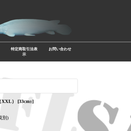
特定商取引法表
お問い合わせ
示
XXL）
[
33cm±
]
税別)