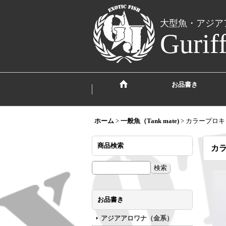
大型魚・アジア
Gurif
お品書き
ホーム
>
一般魚（Tank mate)
>
カラープロキ
商品検索
カ
お品書き
アジアアロワナ（金系）