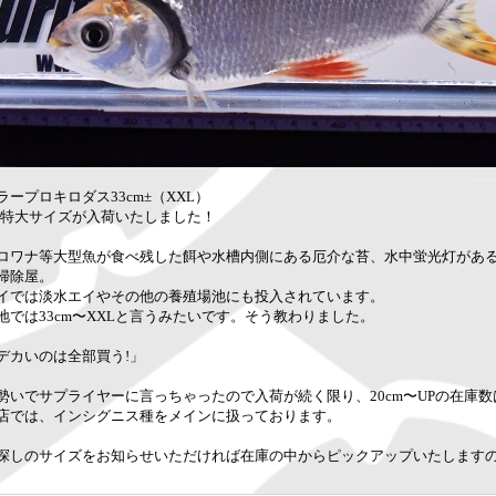
ラープロキロダス33cm±（XXL）
L特大サイズが入荷いたしました！
ロワナ等大型魚が食べ残した餌や水槽内側にある厄介な苔、水中蛍光灯があ
掃除屋。
イでは淡水エイやその他の養殖場池にも投入されています。
地では33cm〜XXLと言うみたいです。そう教わりました。
デカいのは全部買う!」
勢いでサプライヤーに言っちゃったので入荷が続く限り、20cm〜UPの在庫
店では、インシグニス種をメインに扱っております。
探しのサイズをお知らせいただければ在庫の中からピックアップいたします