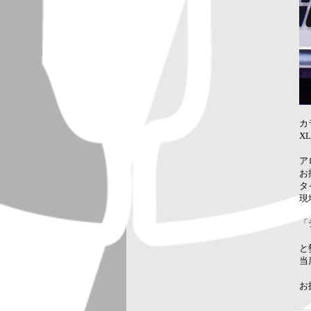
カ
X
ア
お
タ
現
「
と
当
お