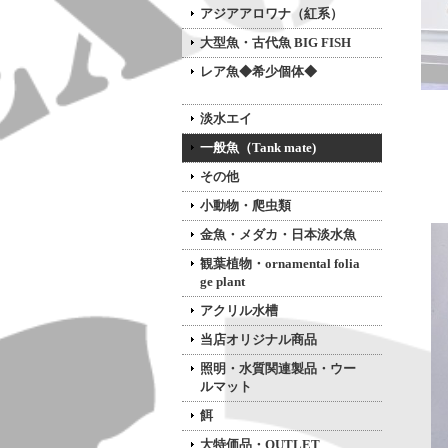
アジアアロワナ（紅系）
大型魚・古代魚 BIG FISH
レア魚◆希少個体◆
淡水エイ
一般魚（Tank mate)
その他
小動物・爬虫類
金魚・メダカ・日本淡水魚
観葉植物・ornamental folia
ge plant
アクリル水槽
当店オリジナル商品
照明・水質関連製品・ウー
ルマット
餌
大特価品・OUTLET