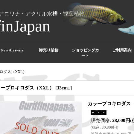
アロワナ・アクリル水槽・観葉植物
finJapan
New Arrivals
卸売り業務
ショッピングカ
ご利用案内
ート
ロダス（XXL）
ラープロキロダス（XXL）
[
33cm±
]
カラープロキロダス（
販売価格
:
28,000円
(
(
税込
:
30,800円
)