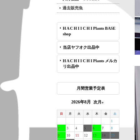
過去販売魚
H A C H I I C H I Plants BASE
shop
当店ヤフオク出品中
H A C H I I C H I Plants メルカ
リ出品中
月間営業予定表
2026年8月
次月»
日
月
火
水
木
金
土
1
2
3
4
5
6
7
8
9
10
11
12
13
14
15