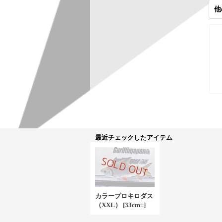
他
最近チェックしたアイテム
カラープロキロダス
（XXL）
[
33cm±
]