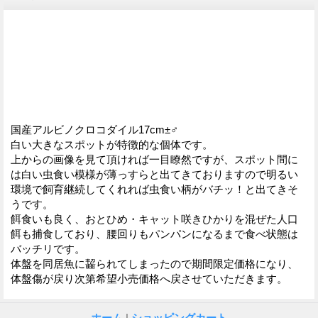
国産アルビノクロコダイル17cm±♂
白い大きなスポットが特徴的な個体です。
上からの画像を見て頂ければ一目瞭然ですが、スポット間に
は白い虫食い模様が薄っすらと出てきておりますので明るい
環境で飼育継続してくれれば虫食い柄がバチッ！と出てきそ
うです。
餌食いも良く、おとひめ・キャット咲きひかりを混ぜた人口
餌も捕食しており、腰回りもパンパンになるまで食べ状態は
バッチリです。
体盤を同居魚に齧られてしまったので期間限定価格になり、
体盤傷が戻り次第希望小売価格へ戻させていただきます。
ホーム
|
ショッピングカート