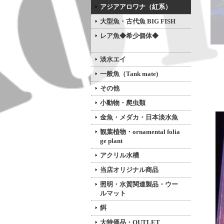
アジアアロワナ（紅系）
大型魚・古代魚 BIG FISH
レア魚◆希少個体◆
淡水エイ
一般魚（Tank mate)
その他
小動物・爬虫類
金魚・メダカ・日本淡水魚
観葉植物・ornamental folia
ge plant
アクリル水槽
当店オリジナル商品
照明・水質関連製品・ウー
ルマット
餌
大特価品・OUTLET