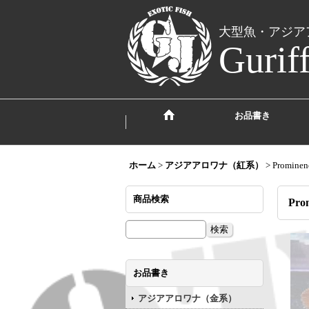
大型魚・アジア
Gurif
お品書き
ホーム
>
アジアアロワナ（紅系）
>
Prominen
商品検索
Pro
お品書き
アジアアロワナ（金系）