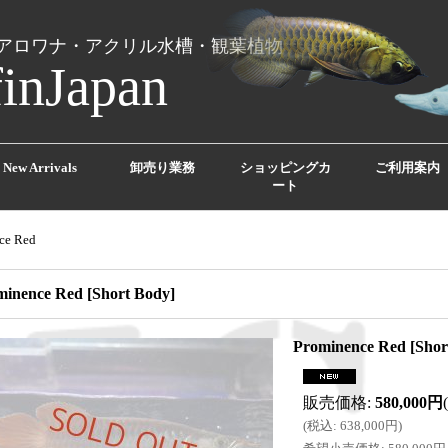
アロワナ・アクリル水槽・観葉植物
finJapan
New Arrivals
卸売り業務
ショッピングカ
ご利用案内
ート
ce Red
minence Red
[
Short Body
]
Prominence Red
[
Shor
販売価格
:
580,000円
(
税込
:
638,000円
)