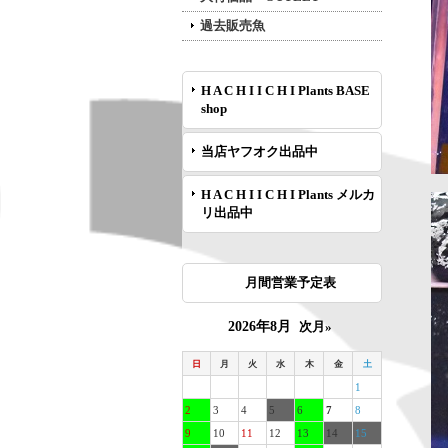
過去販売魚
H A C H I I C H I Plants BASE
shop
当店ヤフオク出品中
H A C H I I C H I Plants メルカ
リ出品中
月間営業予定表
2026年8月
次月»
日
月
火
水
木
金
土
1
2
3
4
5
6
7
8
9
10
11
12
13
14
15