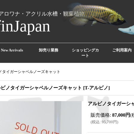
アロワナ・アクリル水槽・観葉植物
finJapan
New Arrivals
卸売り業務
ショッピングカ
ご利用案内
ート
ノタイガーシャベルノーズキャット
ルビノタイガーシャベルノーズキャット
[
T-アルビノ
]
アルビノタイガーシ
販売価格
:
87,000円
(
(
税込
:
95,700円
)