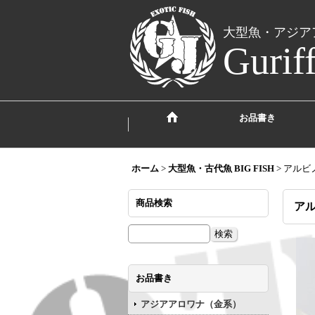
大型魚・アジア
Gurif
お品書き
ホーム
>
大型魚・古代魚 BIG FISH
>
アルビ
商品検索
ア
お品書き
アジアアロワナ（金系）