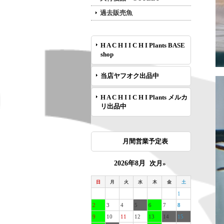
過去販売魚
H A C H I I C H I Plants BASE
shop
当店ヤフオク出品中
H A C H I I C H I Plants メルカ
リ出品中
月間営業予定表
2026年8月
次月»
日
月
火
水
木
金
土
1
2
3
4
5
6
7
8
9
10
11
12
13
14
15