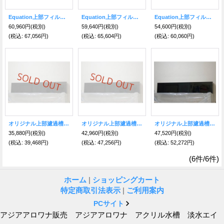
Equation上部フィルター
Equation上部フィルター
Equation上部フィルター
60,960円
(税別)
59,640円
(税別)
54,600円
(税別)
(税込
:
67,056円)
(税込
:
65,604円)
(税込
:
60,060円)
オリジナル上部濾過槽 1200水槽用
オリジナル上部濾過槽 1500水槽用
オリジナル上部濾過槽 1800水槽用
35,880円
(税別)
42,960円
(税別)
47,520円
(税別)
(税込
:
39,468円)
(税込
:
47,256円)
(税込
:
52,272円)
(6件/6件)
ホーム
|
ショッピングカート
特定商取引法表示
|
ご利用案内
PCサイト
アジアアロワナ販売 アジアアロワナ アクリル水槽 淡水エイ