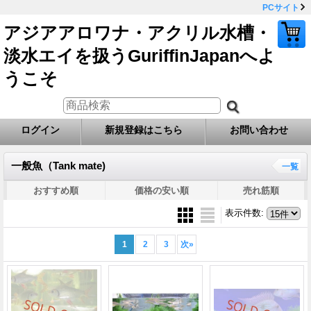
PCサイト
アジアアロワナ・アクリル水槽・
淡水エイを扱うGuriffinJapanへよ
うこそ
ログイン
新規登録はこちら
お問い合わせ
一般魚（Tank mate)
一覧
おすすめ順
価格の安い順
売れ筋順
表示件数
:
1
2
3
次
»