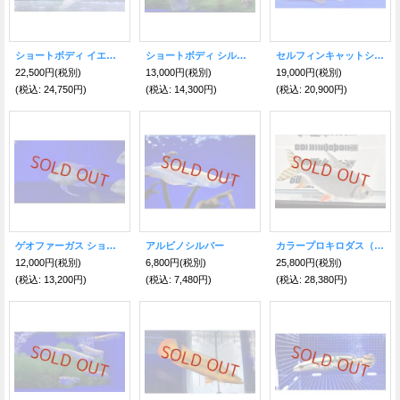
ショートボディ イエローフィンバルブ
ショートボディ シルバーシャーク
セルフィンキャットショートSP
22,500円
(税別)
13,000円
(税別)
19,000円
(税別)
(税込
:
24,750円)
(税込
:
14,300円)
(税込
:
20,900円)
ゲオファーガス ショートボディ
アルビノシルバー
カラープロキロダス（XL）
12,000円
(税別)
6,800円
(税別)
25,800円
(税別)
(税込
:
13,200円)
(税込
:
7,480円)
(税込
:
28,380円)