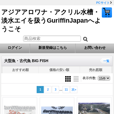
PCサイト
アジアアロワナ・アクリル水槽・
淡水エイを扱うGuriffinJapanへよ
うこそ
ログイン
新規登録はこちら
お問い合わせ
大型魚・古代魚 BIG FISH
一覧
おすすめ順
価格の安い順
売れ筋順
表示件数
:
...
1
2
3
11
次
»