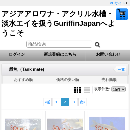
PCサイト
アジアアロワナ・アクリル水槽・
淡水エイを扱うGuriffinJapanへよ
うこそ
ログイン
新規登録はこちら
お問い合わせ
一般魚（Tank mate)
一覧
おすすめ順
価格の安い順
売れ筋順
表示件数
:
«
前
1
2
3
次
»